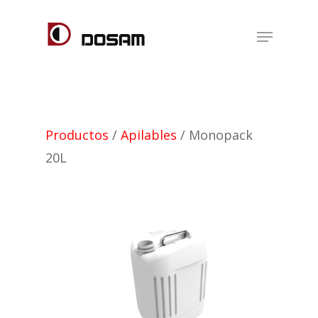
Skip
Menu
to
main
content
Productos
/
Apilables
/ Monopack
20L